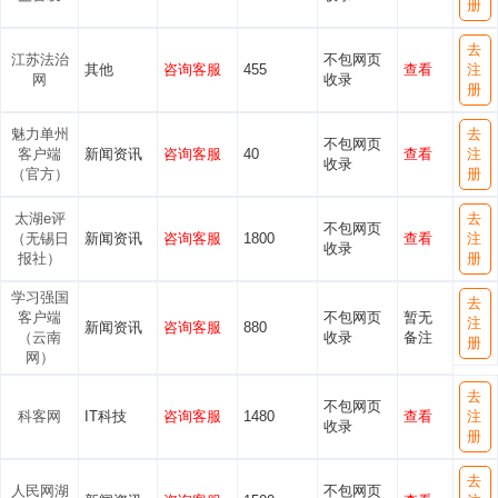
册
去
江苏法治
不包网页
其他
咨询客服
455
查看
注
网
收录
册
魅力单州
去
不包网页
客户端
新闻资讯
咨询客服
40
查看
注
收录
（官方）
册
太湖e评
去
不包网页
（无锡日
新闻资讯
咨询客服
1800
查看
注
收录
报社）
册
学习强国
去
客户端
不包网页
暂无
注
新闻资讯
咨询客服
880
（云南
收录
备注
册
网）
去
不包网页
科客网
IT科技
咨询客服
1480
查看
注
收录
册
去
人民网湖
不包网页