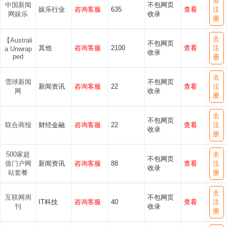
去
中国新闻
不包网页
娱乐行业
咨询客服
635
查看
注
网娱乐
收录
册
去
【Australi
不包网页
其他
咨询客服
2100
查看
注
a Unwrap
收录
ped
册
去
雪球新闻
不包网页
新闻资讯
咨询客服
22
查看
注
网
收录
册
去
不包网页
联合商报
财经金融
咨询客服
22
查看
注
收录
册
500家超
去
不包网页
值门户网
新闻资讯
咨询客服
88
查看
注
收录
站套餐
册
去
互联网周
不包网页
IT科技
咨询客服
40
查看
注
刊
收录
册