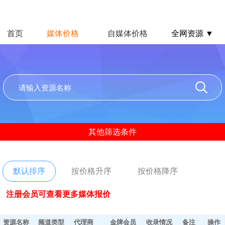
首页
媒体价格
自媒体价格
全网资源 ▼
其他筛选条件
默认排序
按价格升序
按价格降序
注册会员可查看更多媒体报价
资源名称
频道类型
代理商
金牌会员
收录情况
备注
操作