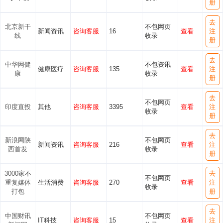
册
去
北京新干
不包网页
新闻资讯
咨询客服
16
查看
注
线
收录
册
去
中华网健
不包资讯
健康医疗
咨询客服
135
查看
注
康
收录
册
去
不包网页
印度直投
其他
咨询客服
3395
查看
注
收录
册
去
新浪网陕
不包网页
新闻资讯
咨询客服
216
查看
注
西首发
收录
册
3000家不
去
不包网页
重复媒体
生活消费
咨询客服
270
查看
注
收录
打包
册
去
中国财讯
不包网页
IT科技
咨询客服
15
查看
注