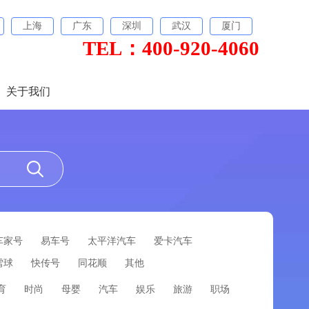
上海
广东
深圳
武汉
厦门
TEL：400-920-4060
关于我们
车家号
易车号
太平洋汽车
爱卡汽车
雪球
快传号
同花顺
其他
育
时尚
母婴
汽车
娱乐
旅游
职场