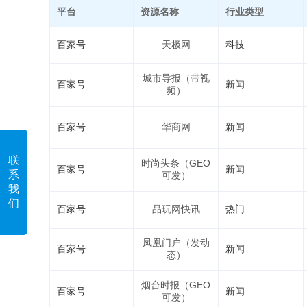
平台
资源名称
行业类型
百家号
天极网
科技
城市导报（带视
百家号
新闻
频）
百家号
华商网
新闻
联
时尚头条（GEO
百家号
新闻
系
可发）
我
们
百家号
品玩网快讯
热门
凤凰门户（发动
百家号
新闻
态）
烟台时报（GEO
百家号
新闻
可发）