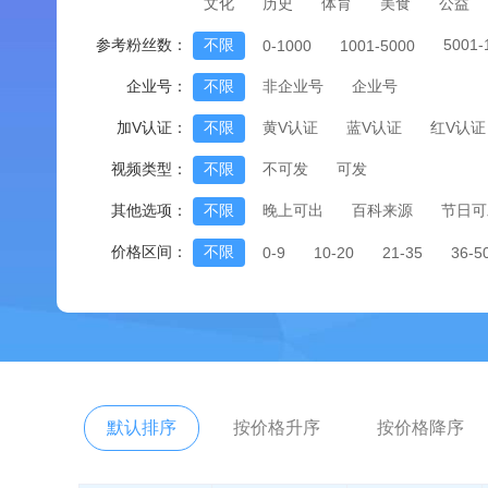
文化
历史
体育
美食
公益
参考粉丝数：
不限
5001
0-1000
1001-5000
企业号：
不限
非企业号
企业号
加V认证：
不限
黄V认证
蓝V认证
红V认证
视频类型：
不限
不可发
可发
其他选项：
不限
晚上可出
百科来源
节日可
价格区间：
不限
0-9
10-20
21-35
36-5
默认排序
按价格升序
按价格降序