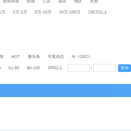
游戏动漫
情感
三农
搞笑
地区
其他
-1万
1万-5万
5万-10万
10万-100万
100万以上
发
微头条
可发动态
AI（GEO）
HOT
200以上
0
51-80
80-100
-
查询