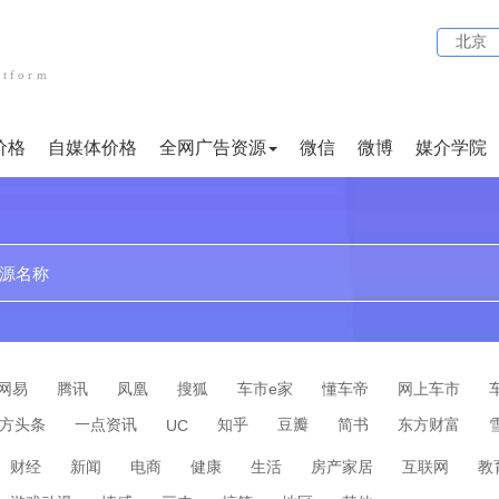
北京
atform
价格
自媒体价格
全网广告资源
微信
微博
媒介学院
贴吧
论坛
文案代写
小红书
企业问答
百度百科
短视频
网易
腾讯
凤凰
搜狐
车市e家
懂车帝
网上车市
方头条
一点资讯
知乎
豆瓣
简书
东方财富
UC
财经
新闻
电商
健康
生活
房产家居
互联网
教