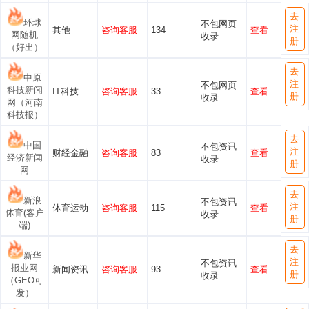
去
环球
不包网页
注
其他
咨询客服
134
查看
网随机
收录
册
（好出）
去
中原
注
不包网页
科技新闻
IT科技
咨询客服
33
查看
册
收录
网（河南
科技报）
去
中国
不包资讯
注
财经金融
咨询客服
83
查看
经济新闻
收录
册
网
去
新浪
不包资讯
注
体育运动
咨询客服
115
查看
体育(客户
收录
册
端)
去
新华
注
不包资讯
报业网
新闻资讯
咨询客服
93
查看
册
收录
（GEO可
发）