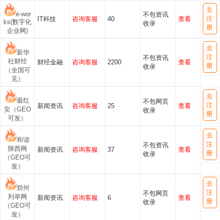
去
e-wor
不包资讯
注
IT科技
咨询客服
40
查看
ks(数字化
收录
册
企业网)
去
新华
注
不包资讯
社财经
财经金融
咨询客服
2200
查看
册
收录
（全国可
见）
去
最红
不包网页
注
新闻资讯
咨询客服
25
查看
安（GEO
收录
册
可发）
去
和谐
注
不包资讯
陕西网
新闻资讯
咨询客服
37
查看
册
收录
（GEO可
发）
去
郑州
注
不包网页
列举网
新闻资讯
咨询客服
6
查看
册
收录
（GEO可
发）