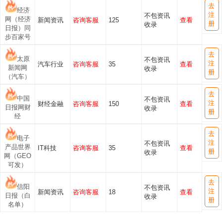
去
经济
注
不包资讯
网（经济
新闻资讯
咨询客服
125
查看
册
收录
日报）同
步百家号
去
太原
不包资讯
注
汽车行业
咨询客服
35
查看
新闻网
收录
册
（汽车）
去
中国
不包资讯
注
财经金融
咨询客服
150
查看
日报网财
收录
册
经
去
电子
注
不包资讯
产品世界
IT科技
咨询客服
35
查看
册
收录
网（GEO
可发）
去
信阳
不包资讯
注
新闻资讯
咨询客服
18
查看
日报（白
收录
册
名单）