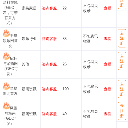
涂料在线
册
不包网页
（GEO可
家装家居
咨询客服
22
查看
收录
发，可带
联系方
式）
去
中华
不包资讯
注
娱乐行业
咨询客服
83
查看
娱乐网首
收录
册
发
去
招标
注
不包网页
与采购网
其他
咨询客服
25
查看
册
收录
（GEO可
发）
去
不包资讯
网易
新闻资讯
咨询客服
190
查看
注
收录
湖北首发
册
去
凤凰
注
不包网页
网海南
新闻资讯
咨询客服
40
查看
册
收录
（GEO可
发）