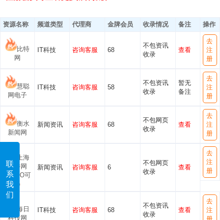
资源名称
频道类型
代理商
金牌会员
收录情况
备注
操作
去
不包资讯
比特
IT科技
咨询客服
68
查看
注
收录
网
册
去
不包资讯
暂无
慧聪
IT科技
咨询客服
58
注
收录
备注
网电子
册
去
不包网页
衡水
新闻资讯
咨询客服
68
查看
注
收录
新闻网
册
去
上海
注
不包网页
联
列举网
新闻资讯
咨询客服
6
查看
册
收录
系
（GEO可
我
发）
们
去
不包资讯
每日
IT科技
咨询客服
68
查看
注
收录
科技网
册